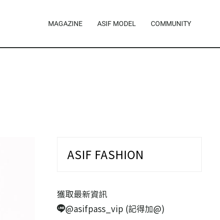
MAGAZINE
ASIF MODEL
COMMUNITY
ASIF FASHION
獲取最新資訊
@asifpass_vip (記得加@)