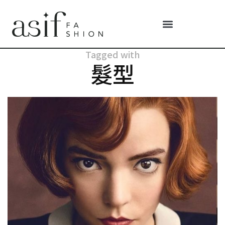
Tagged with
髮型