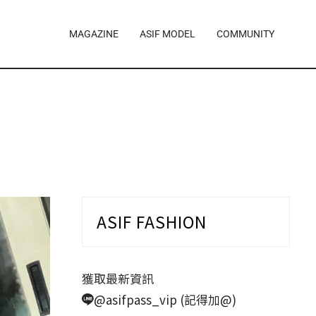
MAGAZINE
ASIF MODEL
COMMUNITY
ASIF FASHION
獲取最新資訊
@asifpass_vip (記得加@)