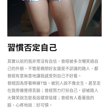
習慣否定自己
其實以前的我非常沒有自信，
曾經被多次嘲笑過自
己的外貌，
不管是親朋好友還是不認識的路人，都
曾經有意無意地讓我感受到自己不好看。
曾經因為穿著棉褲T恤，被別人說不像女生，甚至走
在我旁邊覺得丟臉；曾經努力打扮自己，卻被路人
大聲笑說怎麼長這樣穿這樣；
曾經有人看著我的
臉，心疼地說：好可憐。