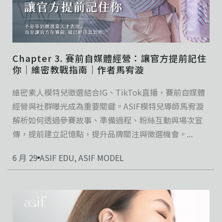
Chapter 3. 賽前自媒體經營：讓官方提前記住
你｜維密教戰指南｜作者馬宥漩
維密素人模特兒徵選結合IG、TikTok直播，賽前自媒體
經營與社群曝光成為重要關鍵。ASIF模特兒導師馬宥漩
解析如何透過參賽故事、準備過程、粉絲互動與場次宣
傳，提前建立記憶點，提升品牌關注與徵選機會。...
6 月 29
ASIF EDU
,
ASIF MODEL