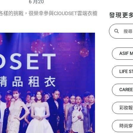
6 月20
的挑戰，很榮幸參與ClOUDSET雲端衣櫥
發現更
ASIF 
LIFE S
CAREE
彩妝報
時尚穿