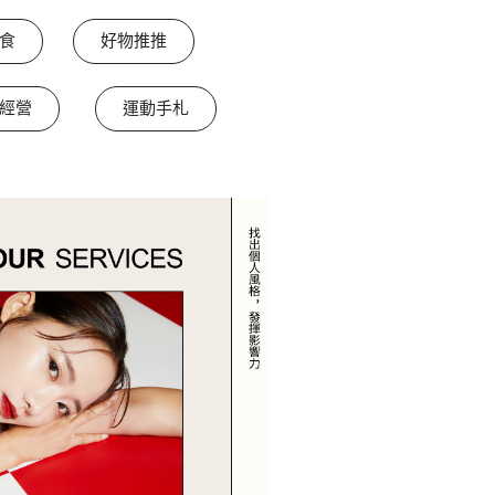
食
好物推推
經營
運動手札