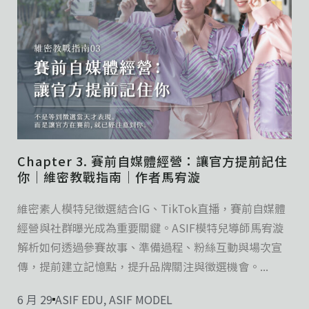
Chapter 3. 賽前自媒體經營：讓官方提前記住
你｜維密教戰指南｜作者馬宥漩
維密素人模特兒徵選結合IG、TikTok直播，賽前自媒體
經營與社群曝光成為重要關鍵。ASIF模特兒導師馬宥漩
解析如何透過參賽故事、準備過程、粉絲互動與場次宣
傳，提前建立記憶點，提升品牌關注與徵選機會。...
6 月 29
ASIF EDU
,
ASIF MODEL