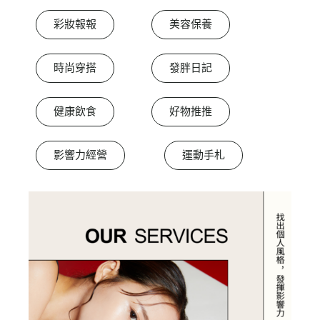
彩妝報報
美容保養
時尚穿搭
發胖日記
健康飲食
好物推推
影響力經營
運動手札