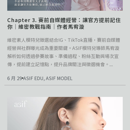
Chapter 3. 賽前自媒體經營：讓官方提前記住
你｜維密教戰指南｜作者馬宥漩
維密素人模特兒徵選結合IG、TikTok直播，賽前自媒體
經營與社群曝光成為重要關鍵。ASIF模特兒導師馬宥漩
解析如何透過參賽故事、準備過程、粉絲互動與場次宣
傳，提前建立記憶點，提升品牌關注與徵選機會。...
6 月 29
ASIF EDU
,
ASIF MODEL