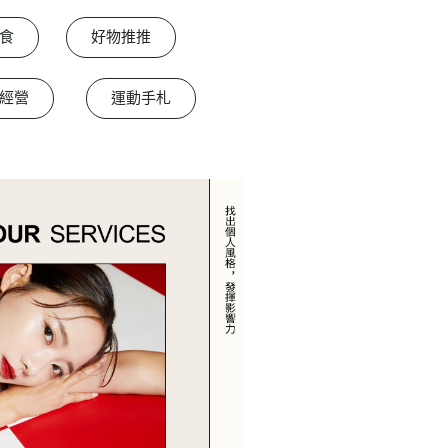
食
好物推推
經營
運動手札