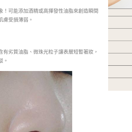
象！可能添加酒精或高揮發性油脂來創造瞬間
肌膚受損薄弱。
含有劣質油脂、微珠光粒子讓表層短暫著妝，
駁。