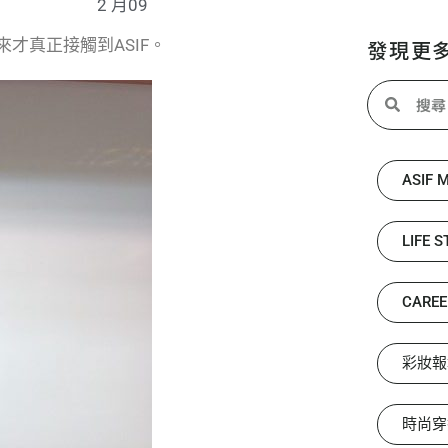
2 月09
才真正接觸到ASIF。
發現更
ASIF 
LIFE S
CAREE
彩妝報
時尚穿