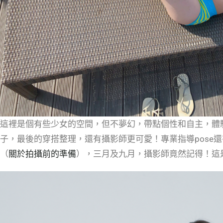
這裡是個有些少女的空間，但不夢幻，帶點個性和自主，體
子，最後的穿搭整理，還有攝影師更可愛！專業指導pose還
（
關於拍攝前的準備
），三月及九月，攝影師竟然記得！這