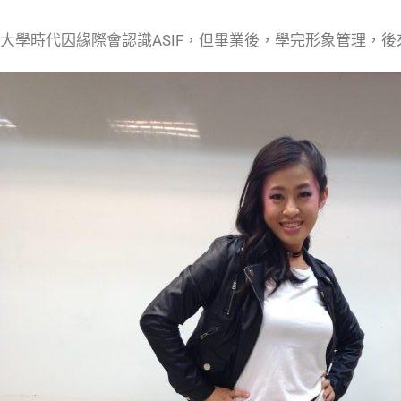
大學時代因緣際會認識ASIF，但畢業後，學完形象管理，後來