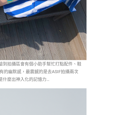
驗到拍攝區會有個小助手幫忙打點配件、鞋
有的幽默感，最震撼的是去ASIF拍攝兩次
是什麼出神入化的記憶力…