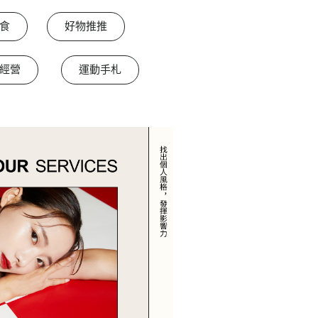
食
好物推推
經營
運動手札