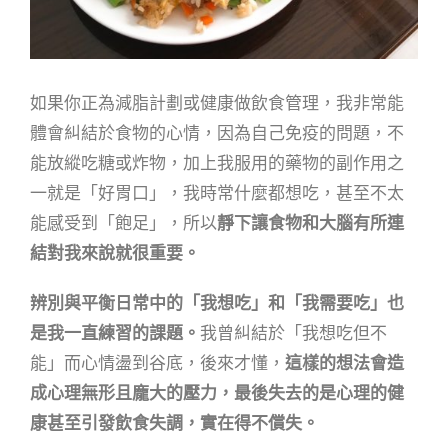
如果你正為減脂計劃或健康做飲食管理，我非常能
體會糾結於食物的心情，因為自己免疫的問題，不
能放縱吃糖或
炸物，加上我服用的藥物的副作用之
一就是「好胃口」，我時常什麼都想吃，甚至不太
能感受到「飽足」，所以
靜
下讓食物和大腦有所連
結對我來說就很重要。
辨別與平衡日常中的「我想吃」和「我需要吃」也
是我一直練習的課題。
我曾糾結於「我想吃但不
能」而心情盪到
谷底，後來才懂，
這樣的想法會造
成心理無形且龐大的壓力，最後失去的是心理的健
康甚至引發飲食失調，實在得
不償失。