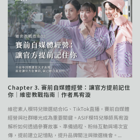
Chapter 3. 賽前自媒體經營：讓官方提前記住
你｜維密教戰指南｜作者馬宥漩
維密素人模特兒徵選結合IG、TikTok直播，賽前自媒體
經營與社群曝光成為重要關鍵。ASIF模特兒導師馬宥漩
解析如何透過參賽故事、準備過程、粉絲互動與場次宣
傳，提前建立記憶點，提升品牌關注與徵選機會。...