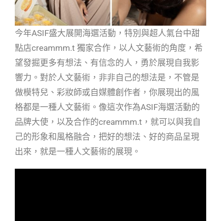
今年ASIF盛大展開海選活動，特別與超人氣台中甜
點店creammm.t 獨家合作，以人文藝術的角度，希
望發掘更多有想法、有信念的人，勇於展現自我影
響力。對於人文藝術，非非自己的想法是，不管是
做模特兒、彩妝師或自媒體創作者，你展現出的風
格都是一種人文藝術。像這次作為ASIF海選活動的
品牌大使，以及合作的creammm.t，就可以與我自
己的形象和風格融合，把好的想法、好的商品呈現
出來，就是一種人文藝術的展現。