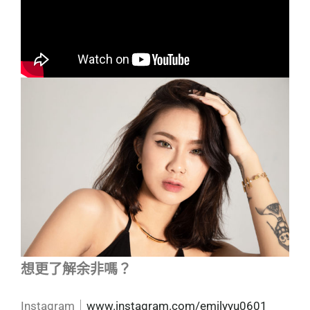
想更了解余非嗎？
Instagram｜
www.instagram.com/emilyyu0601