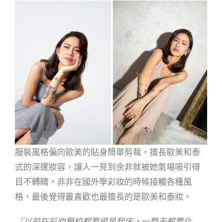
服裝風格偏向歐美的貼身簡單剪裁，擅長歐美和泰
式的深邃妝容，讓人一見到余非就被她氣場吸引得
目不轉睛。非非在國外學彩妝的時候接觸各種風
格，最後覺得最喜歡也最擅長的是歐美和泰妝。
『以前在彩妝學校都要很早起床，一整天都要化