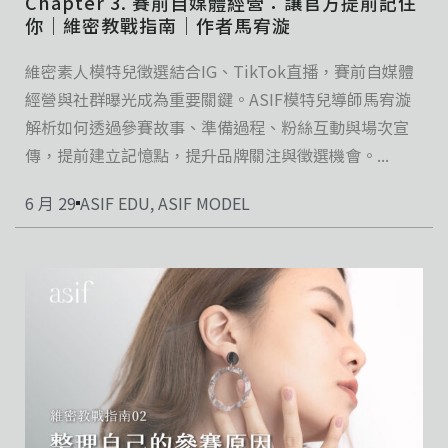
Chapter 3. 賽前自媒體經營：讓官方提前記住
你｜維密教戰指南｜作者馬宥漩
維密素人模特兒徵選結合IG、TikTok直播，賽前自媒體
經營與社群曝光成為重要關鍵。ASIF模特兒導師馬宥漩
解析如何透過參賽故事、準備過程、粉絲互動與場次宣
傳，提前建立記憶點，提升品牌關注與徵選機會。...
6 月 29
ASIF EDU
,
ASIF MODEL