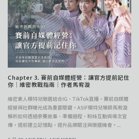
Chapter 3. 賽前自媒體經營：讓官方提前記住
你｜維密教戰指南｜作者馬宥漩
維密素人模特兒徵選結合IG、TikTok直播，賽前自媒體
經營與社群曝光成為重要關鍵。ASIF模特兒導師馬宥漩
解析如何透過參賽故事、準備過程、粉絲互動與場次宣
傳，提前建立記憶點，提升品牌關注與徵選機會。...