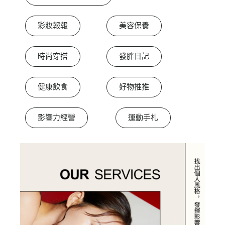
彩妝報報
美容保養
時尚穿搭
發胖日記
健康飲食
好物推推
影響力經營
運動手札