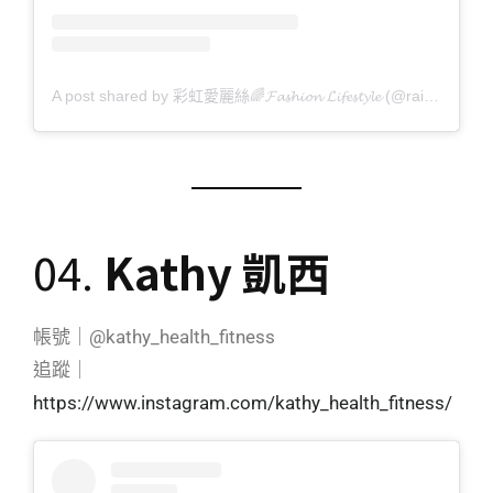
A post shared by 彩虹愛麗絲🌈𝓕𝓪𝓼𝓱𝓲𝓸𝓷 𝓛𝓲𝓯𝓮𝓼𝓽𝔂𝓵𝓮 (@rainbowalicee)
04.
Kathy 凱西
帳號｜@kathy_health_fitness
追蹤｜
https://www.instagram.com/kathy_health_fitness/