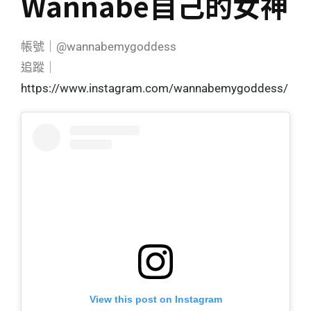
Wannabe自己的女神
帳號｜@wannabemygoddess
追蹤｜
https://www.instagram.com/wannabemygoddess/
View this post on Instagram