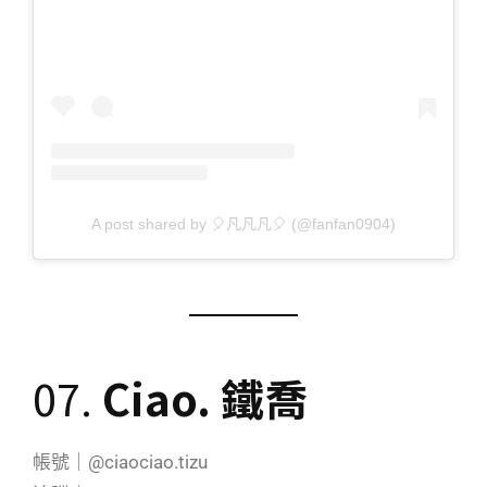
A post shared by 🎈凡凡凡🎈 (@fanfan0904)
07.
Ciao. 鐵喬
帳號｜@ciaociao.tizu