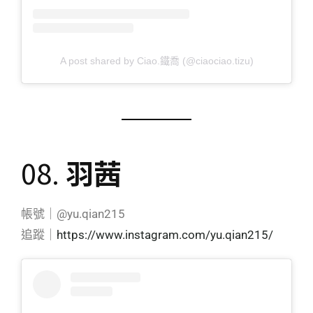
A post shared by Ciao.鐵喬 (@ciaociao.tizu)
08.
羽茜
帳號｜@yu.qian215
追蹤｜
https://www.instagram.com/yu.qian215/