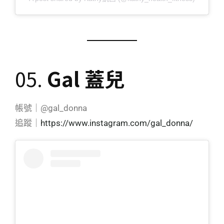
05.
Gal 蓋兒
帳號｜@gal_donna
追蹤｜
https://www.instagram.com/gal_donna/