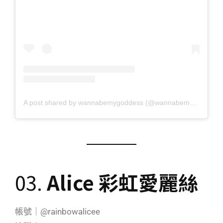
A post shared by wannabemygoddess (@wannabemygoddess)
03.
Alice 彩虹愛麗絲
帳號｜@rainbowalicee