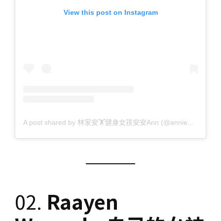
View this post on Instagram
A post shared by 林家安🏋健身女孩安安Ann (@annie19930)
02.
Raayen