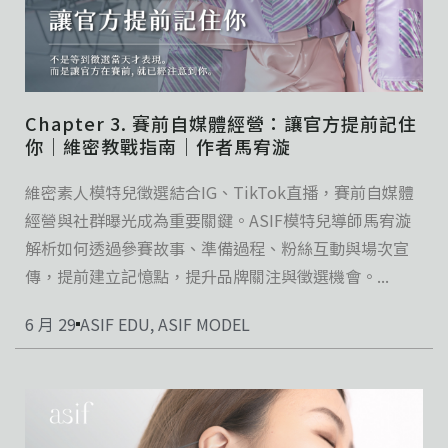
Chapter 3. 賽前自媒體經營：讓官方提前記住
你｜維密教戰指南｜作者馬宥漩
維密素人模特兒徵選結合IG、TikTok直播，賽前自媒體
經營與社群曝光成為重要關鍵。ASIF模特兒導師馬宥漩
解析如何透過參賽故事、準備過程、粉絲互動與場次宣
傳，提前建立記憶點，提升品牌關注與徵選機會。...
6 月 29
ASIF EDU
,
ASIF MODEL