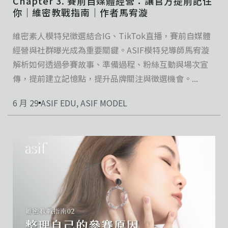
Chapter 3. 賽前自媒體經營：讓官方提前記住
你｜維密教戰指南｜作者馬宥漩
維密素人模特兒徵選結合IG、TikTok直播，賽前自媒體
經營與社群曝光成為重要關鍵。ASIF模特兒導師馬宥漩
解析如何透過參賽故事、準備過程、粉絲互動與場次宣
傳，提前建立記憶點，提升品牌關注與徵選機會。...
6 月 29
ASIF EDU
,
ASIF MODEL