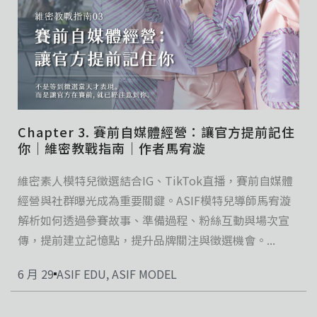
Chapter 3. 賽前自媒體經營：讓官方提前記住
你｜維密教戰指南｜作者馬宥漩
維密素人模特兒徵選結合IG、TikTok直播，賽前自媒體
經營與社群曝光成為重要關鍵。ASIF模特兒導師馬宥漩
解析如何透過參賽故事、準備過程、粉絲互動與場次宣
傳，提前建立記憶點，提升品牌關注與徵選機會。...
6 月 29
ASIF EDU
,
ASIF MODEL