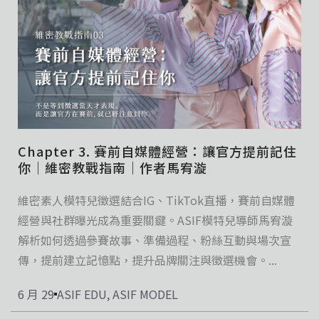
Chapter 3. 賽前自媒體經營：讓官方提前記住
你｜維密教戰指南｜作者馬宥漩
維密素人模特兒徵選結合IG、TikTok直播，賽前自媒體
經營與社群曝光成為重要關鍵。ASIF模特兒導師馬宥漩
解析如何透過參賽故事、準備過程、粉絲互動與場次宣
傳，提前建立記憶點，提升品牌關注與徵選機會。...
6 月 29
ASIF EDU
,
ASIF MODEL