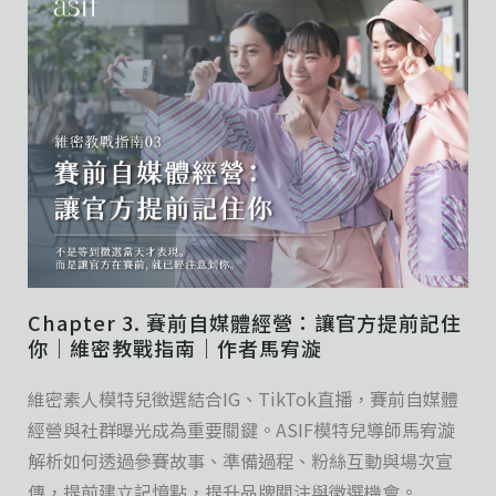
Chapter 3. 賽前自媒體經營：讓官方提前記住
你｜維密教戰指南｜作者馬宥漩
維密素人模特兒徵選結合IG、TikTok直播，賽前自媒體
經營與社群曝光成為重要關鍵。ASIF模特兒導師馬宥漩
解析如何透過參賽故事、準備過程、粉絲互動與場次宣
傳，提前建立記憶點，提升品牌關注與徵選機會。...