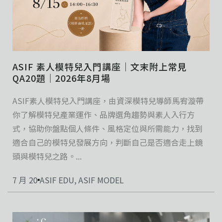
ASIF 素人模特兒入門講座｜文末附上常見
QA20題｜2026年8月場
ASIF素人模特兒入門講座，由資深模特兒導師馬宥漩帶
你了解模特兒產業運作、品牌選角趨勢與素人入行方
式，協助你盤點個人條件、風格定位與所需能力，找到
適合自己的模特兒發展方向，判斷自己是否適合走上鏡
頭與模特兒之路。...
7 月 20
ASIF EDU
,
ASIF MODEL