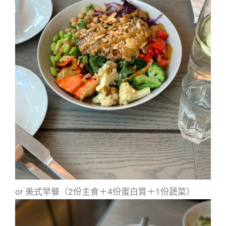
or 美式早餐（2份主食＋4份蛋白質＋1份蔬菜）