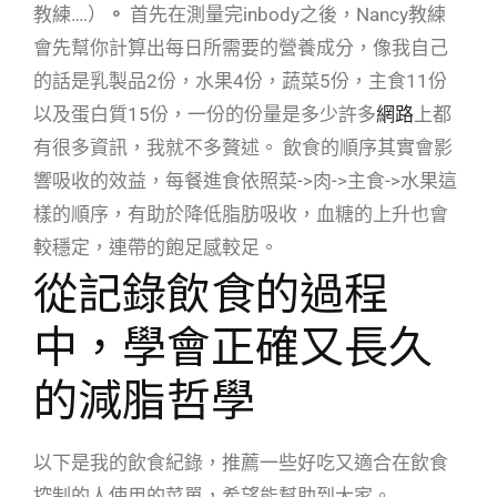
教練….）
。
首先在測量完inbody之後，Nancy教練
會先幫你計算出每日所需要的營養成分，像我自己
的話是乳製品2份，水果4份，蔬菜5份，主食11份
以及蛋白質15份，一份的份量是多少許多
網路
上都
有很多資訊，我就不多贅述。 飲食的順序其實會影
響吸收的效益，每餐進食依照菜->肉->主食->水果這
樣的順序，有助於降低脂肪吸收，血糖的上升也會
較穩定，連帶的飽足感較足。
從記錄飲食的過程
中，學會正確又長久
的減脂哲學
以下是我的飲食紀錄，推薦一些好吃又適合在飲食
控制的人使用的菜單，希望能幫助到大家。