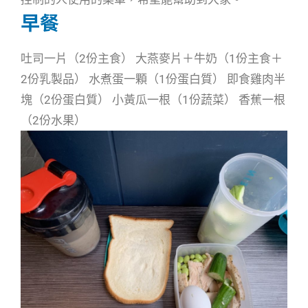
早餐
吐司一片（2份主食） 大燕麥片＋牛奶（1份主食＋
2份乳製品） 水煮蛋一顆（1份蛋白質） 即食雞肉半
塊（2份蛋白質） 小黃瓜一根（1份蔬菜） 香蕉一根
（2份水果）