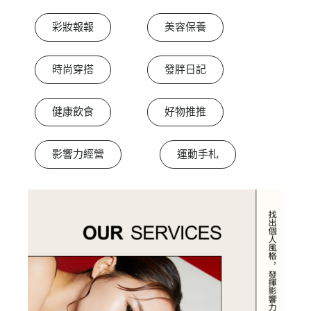
彩妝報報
美容保養
時尚穿搭
發胖日記
健康飲食
好物推推
影響力經營
運動手札