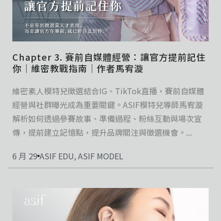
Chapter 3. 賽前自媒體經營：讓官方提前記住
你｜維密教戰指南｜作者馬宥漩
維密素人模特兒徵選結合IG、TikTok直播，賽前自媒體
經營與社群曝光成為重要關鍵。ASIF模特兒導師馬宥漩
解析如何透過參賽故事、準備過程、粉絲互動與場次宣
傳，提前建立記憶點，提升品牌關注與徵選機會。...
6 月 29
ASIF EDU
,
ASIF MODEL