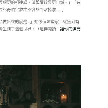
與額頭的相連處，試著讓效果更自然。」「有
要記得噴定妝才不會熱到溶掉啦~~」
品做出來的感覺~」她像個雕塑家，從無到有
降生到了這個世界。（延伸閱讀：
讓你的漂亮