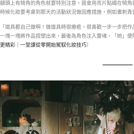
額頭上有犄角的角色就要特別注意，我會用亮片點綴在犄角
時候化妝要考慮到那天的活動狀況做因應措施，例如畫刺青
「道具都自己做啊！做道具時很療癒，很喜歡一步一步把作
一塊一塊將作品捏塑出來，最後為角色注入靈魂，「她」便
更精彩｜一堂課從零開始駕馭化妝技巧
）