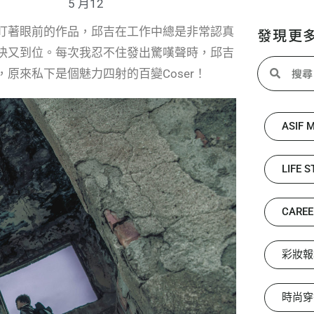
5 月12
盯著眼前的作品，邱吉在工作中總是非常認真
發現更
快又到位。每次我忍不住發出驚嘆聲時，邱吉
原來私下是個魅力四射的百變Coser！
ASIF 
LIFE S
CAREE
彩妝報
時尚穿