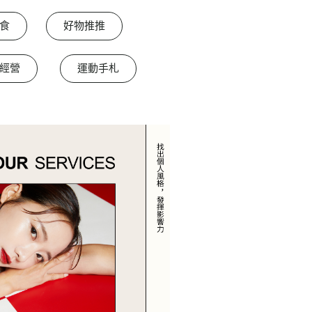
食
好物推推
經營
運動手札