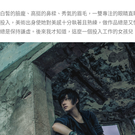
白皙的臉龐、高挺的鼻樑、秀氣的眉毛，一雙專注的眼睛直
投入，美術出身使她對美感十分執著且熟練，做作品總是又
總是保持謙虛。後來我才知道，這麼一個投入工作的女孩兒，