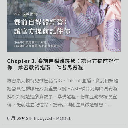
Chapter 3. 賽前自媒體經營：讓官方提前記住
你｜維密教戰指南｜作者馬宥漩
維密素人模特兒徵選結合IG、TikTok直播，賽前自媒體
經營與社群曝光成為重要關鍵。ASIF模特兒導師馬宥漩
解析如何透過參賽故事、準備過程、粉絲互動與場次宣
傳，提前建立記憶點，提升品牌關注與徵選機會。...
6 月 29
ASIF EDU
,
ASIF MODEL