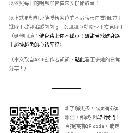
以依照每日的喝咖啡習慣來安排攝取量！
以上就是凱凱要傳授給各位的不藏私蛋白質攝取知
識啦！歡迎追蹤凱凱ig，跟凱凱互動唷～下次見啦！
（延伸閱讀：
健身路上你不孤單！酸甜苦辣健身路
｜越挫越勇的心路歷程
）
（本文取自ASIF創作者凱凱，
點此
看更多她的日常
分享！）
想了解更多，或是有疑難
雜症，都歡迎
私訊我們
！
直接掃描QR code，或是