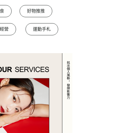
食
好物推推
經營
運動手札