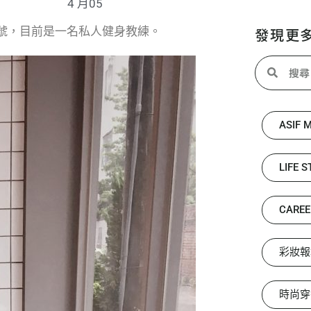
4 月05
號，目前是一名私人健身教練。
發現更
ASIF 
LIFE S
CAREE
彩妝報
時尚穿